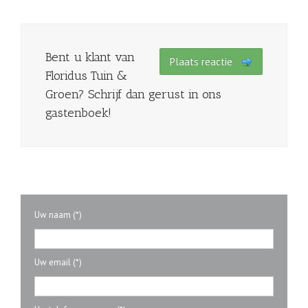
mooie originele plannen. Nooit gedacht wat je allemaal met de
tuin kan doen!
Bent u klant van
Plaats reactie
Floridus Tuin &
Groen? Schrijf dan gerust in ons
Klaas Hart
gastenboek!
Voor het onderhouden van de tuin rondom mijn bedrijfspand
maak ik al jarenlang gebruik van de diensten van Floridus Tuin
& Groen. Vanwege de flexibiliteit en kwaliteit van het
hovenierswerk blijf ik ook de komende tijd nog graag klant van
dit hoveniersbedrijf!
Uw naam (*)
Uw email (*)
Fabian Joosten