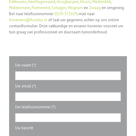
Enkhuizen
,
Heerhugowaard
,
Hoogkarspel
,
Hoorn
,
Medemblik
,
Middenmeer
,
Purmerend
,
Schagen
,
Wognum
en
Zwaag
en omgeving.
Bel naar telefoonnummer
0229-571629
, mail naar
hoveniers@floridus.nl
of laat uw gegevens achter op ons online
contactformulier. Onze vakkundige en ervaren hovenier voorziet uw
tuin graag van professioneel en duurzaam tuinonderhoud.
Uw naam (*)
Uw email (*)
Uw telefoonnummer (*)
Uw bericht